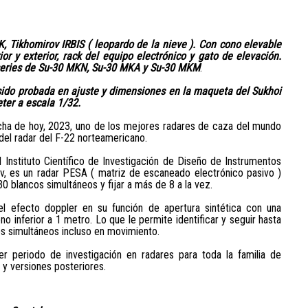
, Tikhomirov IRBIS ( leopardo de la nieve ). Con cono elevable
ior y exterior, rack del equipo electrónico y gato de elevación.
 series de Su-30 MKN, Su-30 MKA y Su-30 MKM
.
ido probada en ajuste y dimensiones en la maqueta del Sukhoi
er a escala 1/32.
cha de hoy, 2023, uno de los mejores radares de caza del mundo
 del radar del F-22 norteamericano.
l Instituto Científico de Investigación de Diseño de Instrumentos
v, es un radar PESA ( matriz de escaneado electrónico pasivo )
0 blancos simultáneos y fijar a más de 8 a la vez.
l efecto doppler en su función de apertura sintética con una
no inferior a 1 metro. Lo que le permite identificar y seguir hasta
es simultáneos incluso en movimiento.
er periodo de investigación en radares para toda la familia de
y versiones posteriores.