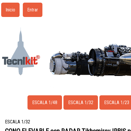
Inicio
Entrar
ESCALA 1/48
ESCALA 1/32
ESCALA 1/23
ESCALA 1/32
CONO ELEVABLE con RADAR Tikhomirov IRBIS p