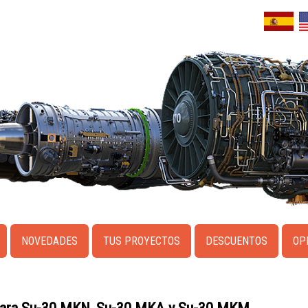
NOVEDADES
TUS PROYECTOS
DESCUENTOS
OP
ara Su-30 MKN, Su-30 MKA y Su-30 MKM