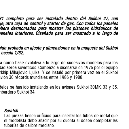
1 completo para ser instalado dentro del Sukhoi 27, con
je, otra caja de control y starter de gas. Con todos los paneles
obera desmontados para mostrar los pistones hidráulicos de
aneles interiores. Diseñado para ser mostrado a lo largo de
ido probada en ajuste y dimensiones en la maqueta del Sukhoi
 escala 1/32.
a como base evolutiva a lo largo de sucesivos modelos para los
dad aérea soviéticos. Comenzó a diseñarse en 1976 por el equipo
rkhip Mihajlovic Ljulka. Y se instaló por primera vez en el Sukhoi
avión 30 récords mundiales entre 1986 y 1988.
los se han ido instalando en los aviones Sukhoi 30MK, 33 y 35.
mbardero Sukhoi 34.
Scratch
Las piezas tienen orificios para insertar los tubos de metal que
el modelista debe añadir por su cuenta si desea completar las
tuberías de calibre mediano.